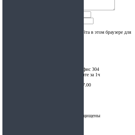
Имя
Email
Сохранить моё имя, email и адрес сайта в этом браузере для
последующих моих комментариев.
Санкт-Петербург, ул. Восстания д. 4, офис 304
Перед посещением мастерской позвоните за 1ч
пн-пт: с 11.00 до 20.00, сб: с 11.00 до 17.00
8 (911)
717-84-45
Заказать звонок
© 2019. Мастерская икон. Все права защищены
×
Оформление заказа