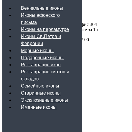
Способы заказа иконы
Венчальные иконы
Иконы афонского
Вакансии
письма
Контакты
Санкт-Петербург, ул. Восстания д. 4, офис 304
Иконы на перламутре
Перед посещением мастерской позвоните за 1ч
Иконы Св.Петра и
пн-пт: с 11.00 до 20.00, сб: с 11.00 до 17.00
Февронии
Мерные иконы
Подарочные иконы
Реставрация икон
8 (911)
717-84-45
Реставрация киотов и
Заказать звонок
окладов
Каталог
Семейные иконы
Старинные иконы
Венчальные иконы
Эксклюзивные иконы
Иконы афонского письма
Иконы на перламутре
Именные иконы
Иконы Св.Петра и Февронии
Мерные иконы
Подарочные иконы
Реставрация икон