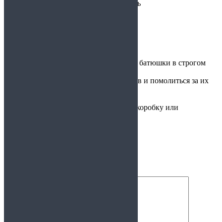
золотой фон, темперная живопись
Узнать подробности
8 (911)717-84-45
Заказать
Икона пишется с благословления батюшки в строгом
соответствии с канонами
Можно узнать имена иконописцев и помолиться за их
здравие в процессе работы
Именной сертификат к иконе
Можно упаковать в подарочную коробку или
деревянный киот
Оставить отзыв
Ваш email не будет опубликован.
Комментарий: