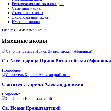
Реставрация киотов и окладов
Семейные иконы
Старинные иконы
Эксклюзивные иконы
Именные иконы
Главная
/
Именные иконы
Именные иконы
Св. блгв. царица Ирина Византийская (Афинянка
Подробнее
Святитель Кирилл Александрийский
Подробнее
Св. Иоанн Кронштадтский