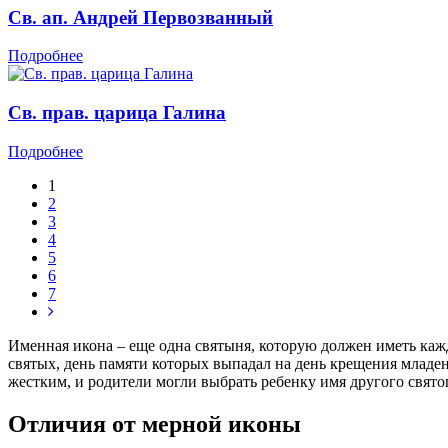
Св. ап. Андрей Первозванный
Подробнее
Св. прав. царица Галина
Подробнее
1
2
3
4
5
6
7
Именная икона – еще одна святыня, которую должен иметь каж
святых, день памяти которых выпадал на день крещения младе
жестким, и родители могли выбрать ребенку имя другого святог
Отличия от мерной иконы