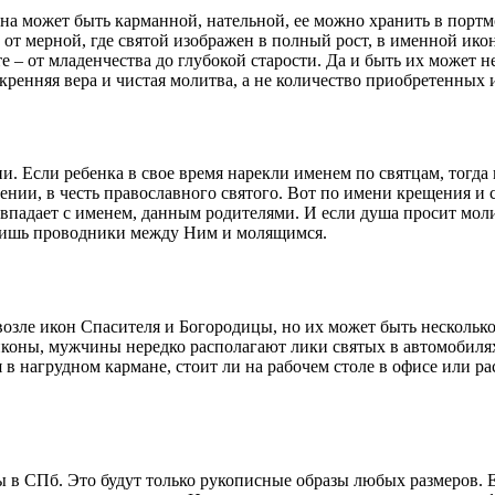
на может быть карманной, нательной, ее можно хранить в портм
е от мерной, где святой изображен в полный рост, в именной ик
– от младенчества до глубокой старости. Да и быть их может не
кренняя вера и чистая молитва, а не количество приобретенных 
. Если ребенка в свое время нарекли именем по святцам, тогда 
щении, в честь православного святого. Вот по имени крещения и
впадает с именем, данным родителями. И если душа просит молит
– лишь проводники между Ним и молящимся.
ле икон Спасителя и Богородицы, но их может быть несколько –
коны, мужчины нередко располагают лики святых в автомобилях
 в нагрудном кармане, стоит ли на рабочем столе в офисе или р
 в СПб. Это будут только рукописные образы любых размеров. 