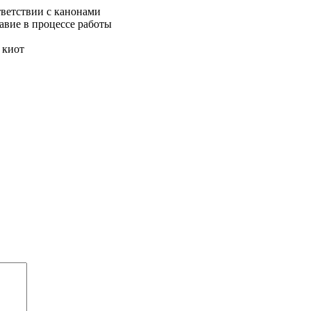
тветствии с канонами
авие в процессе работы
 киот