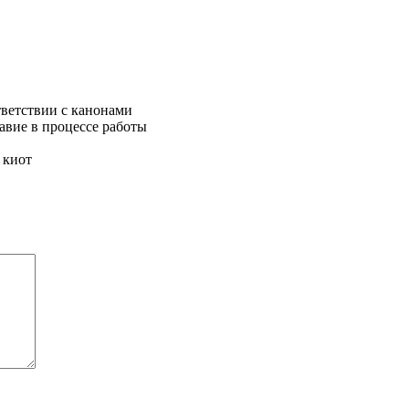
тветствии с канонами
авие в процессе работы
 киот